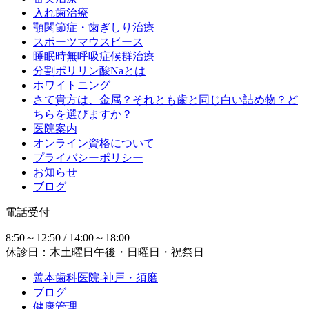
入れ歯治療
顎関節症・歯ぎしり治療
スポーツマウスピース
睡眠時無呼吸症候群治療
分割ポリリン酸Naとは
ホワイトニング
さて貴方は、金属？それとも歯と同じ白い詰め物？ど
ちらを選びますか？
医院案内
オンライン資格について
プライバシーポリシー
お知らせ
ブログ
電話受付
8:50～12:50 / 14:00～18:00
休診日：木土曜日午後・日曜日・祝祭日
善本歯科医院-神戸・須磨
ブログ
健康管理