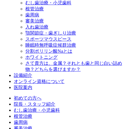
むし歯治療・小児歯科
根管治療
歯周病
審美治療
入れ歯治療
顎関節症・歯ぎしり治療
スポーツマウスピース
睡眠時無呼吸症候群治療
分割ポリリン酸Naとは
ホワイトニング
さて貴方は、金属？それとも歯と同じ白い詰め
物？どちらを選びますか？
設備紹介
オンライン資格について
医院案内
初めての方へ
院長・スタッフ紹介
むし歯治療・小児歯科
根管治療
歯周病
審美治療