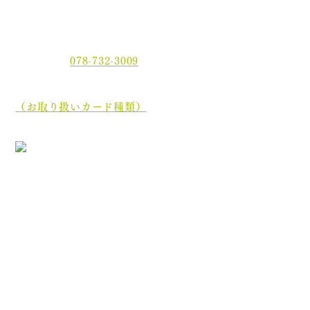
〒654-0021 神戸市須磨区平田町2丁目2-2 MJ板宿駅前ビ
ル3F
電話番号：
078-732-3009
当院では、現金でのお支払いのほかに、クレジットカー
ド、
電子マネーでもお支払いいただけます。
（お取り扱いカード種類）
［診療最終受付時間］午前 12:35／午後 17:45
［休診日］木曜日・土曜日午後・日曜日・祝祭日
初めての方へ
院長・スタッフ紹介
医院案内
オンライン資格について
分割ポリリン酸Naとは
お知らせ
ブログ
プライバシーポリシー