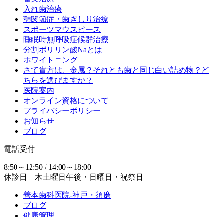
入れ歯治療
顎関節症・歯ぎしり治療
スポーツマウスピース
睡眠時無呼吸症候群治療
分割ポリリン酸Naとは
ホワイトニング
さて貴方は、金属？それとも歯と同じ白い詰め物？ど
ちらを選びますか？
医院案内
オンライン資格について
プライバシーポリシー
お知らせ
ブログ
電話受付
8:50～12:50 / 14:00～18:00
休診日：木土曜日午後・日曜日・祝祭日
善本歯科医院-神戸・須磨
ブログ
健康管理