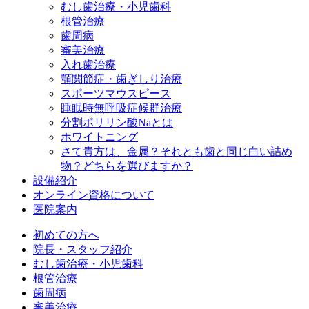
むし歯治療・小児歯科
根管治療
歯周病
審美治療
入れ歯治療
顎関節症・歯ぎしり治療
スポーツマウスピース
睡眠時無呼吸症候群治療
分割ポリリン酸Naとは
ホワイトニング
さて貴方は、金属？それとも歯と同じ白い詰め
物？どちらを選びますか？
設備紹介
オンライン資格について
医院案内
初めての方へ
院長・スタッフ紹介
むし歯治療・小児歯科
根管治療
歯周病
審美治療