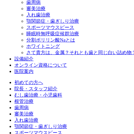
歯周病
審美治療
入れ歯治療
顎関節症・歯ぎしり治療
スポーツマウスピース
睡眠時無呼吸症候群治療
分割ポリリン酸Naとは
ホワイトニング
さて貴方は、金属？それとも歯と同じ白い詰め物
設備紹介
オンライン資格について
医院案内
初めての方へ
院長・スタッフ紹介
むし歯治療・小児歯科
根管治療
歯周病
審美治療
入れ歯治療
顎関節症・歯ぎしり治療
スポーツマウスピース