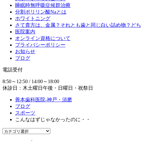
睡眠時無呼吸症候群治療
分割ポリリン酸Naとは
ホワイトニング
さて貴方は、金属？それとも歯と同じ白い詰め物？どち
医院案内
オンライン資格について
プライバシーポリシー
お知らせ
ブログ
電話受付
8:50～12:50 / 14:00～18:00
休診日：木土曜日午後・日曜日・祝祭日
善本歯科医院-神戸・須磨
ブログ
スポーツ
こんなはずじゃなかったのに・・