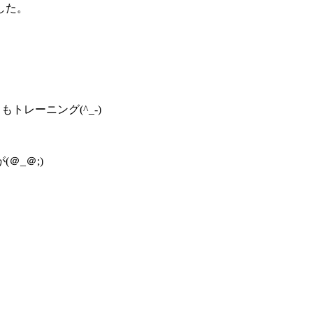
した。
トレーニング(^_-)
＠_＠;)