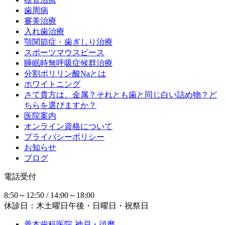
歯周病
審美治療
入れ歯治療
顎関節症・歯ぎしり治療
スポーツマウスピース
睡眠時無呼吸症候群治療
分割ポリリン酸Naとは
ホワイトニング
さて貴方は、金属？それとも歯と同じ白い詰め物？ど
ちらを選びますか？
医院案内
オンライン資格について
プライバシーポリシー
お知らせ
ブログ
電話受付
8:50～12:50 / 14:00～18:00
休診日：木土曜日午後・日曜日・祝祭日
善本歯科医院-神戸・須磨