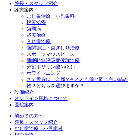
院長・スタッフ紹介
診療案内
むし歯治療・小児歯科
根管治療
歯周病
審美治療
入れ歯治療
顎関節症・歯ぎしり治療
スポーツマウスピース
睡眠時無呼吸症候群治療
分割ポリリン酸Naとは
ホワイトニング
さて貴方は、金属？それとも歯と同じ白い詰め
物？どちらを選びますか？
設備紹介
オンライン資格について
医院案内
初めての方へ
院長・スタッフ紹介
むし歯治療・小児歯科
根管治療