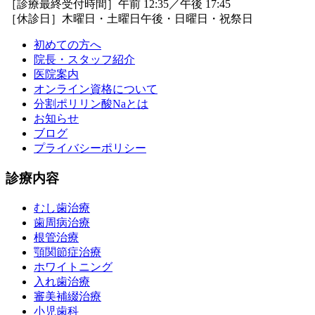
［診療最終受付時間］午前 12:35／午後 17:45
［休診日］木曜日・土曜日午後・日曜日・祝祭日
初めての方へ
院長・スタッフ紹介
医院案内
オンライン資格について
分割ポリリン酸Naとは
お知らせ
ブログ
プライバシーポリシー
診療内容
むし歯治療
歯周病治療
根管治療
顎関節症治療
ホワイトニング
入れ歯治療
審美補綴治療
小児歯科