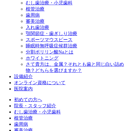
むし歯治療・小児歯科
根管治療
歯周病
審美治療
入れ歯治療
顎関節症・歯ぎしり治療
スポーツマウスピース
睡眠時無呼吸症候群治療
分割ポリリン酸Naとは
ホワイトニング
さて貴方は、金属？それとも歯と同じ白い詰め
物？どちらを選びますか？
設備紹介
オンライン資格について
医院案内
初めての方へ
院長・スタッフ紹介
むし歯治療・小児歯科
根管治療
歯周病
審美治療