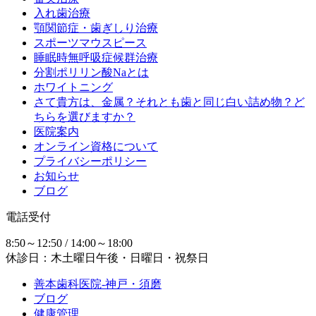
入れ歯治療
顎関節症・歯ぎしり治療
スポーツマウスピース
睡眠時無呼吸症候群治療
分割ポリリン酸Naとは
ホワイトニング
さて貴方は、金属？それとも歯と同じ白い詰め物？ど
ちらを選びますか？
医院案内
オンライン資格について
プライバシーポリシー
お知らせ
ブログ
電話受付
8:50～12:50 / 14:00～18:00
休診日：木土曜日午後・日曜日・祝祭日
善本歯科医院-神戸・須磨
ブログ
健康管理