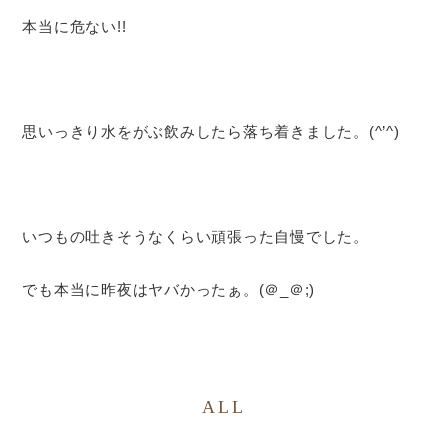
本当に危ない!!
思いっきり水をがぶ飲みしたら落ち着きました。(^’^)
いつもの吐きそうなくらい頑張った自慢でした。
でも本当に昨夜はヤバかったぁ。(＠_＠;)
ALL