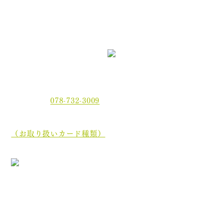
〒654-0021 神戸市須磨区平田町2丁目2-2 MJ板宿駅前ビ
ル3F
電話番号：
078-732-3009
当院では、現金でのお支払いのほかに、クレジットカー
ド、
電子マネーでもお支払いいただけます。
（お取り扱いカード種類）
［診療最終受付時間］午前 12:35／午後 17:45
［休診日］木曜日・土曜日午後・日曜日・祝祭日