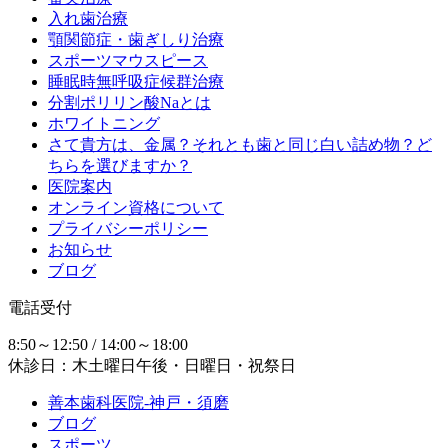
入れ歯治療
顎関節症・歯ぎしり治療
スポーツマウスピース
睡眠時無呼吸症候群治療
分割ポリリン酸Naとは
ホワイトニング
さて貴方は、金属？それとも歯と同じ白い詰め物？ど
ちらを選びますか？
医院案内
オンライン資格について
プライバシーポリシー
お知らせ
ブログ
電話受付
8:50～12:50 / 14:00～18:00
休診日：木土曜日午後・日曜日・祝祭日
善本歯科医院-神戸・須磨
ブログ
スポーツ