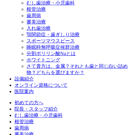
むし歯治療・小児歯科
根管治療
歯周病
審美治療
入れ歯治療
顎関節症・歯ぎしり治療
スポーツマウスピース
睡眠時無呼吸症候群治療
分割ポリリン酸Naとは
ホワイトニング
さて貴方は、金属？それとも歯と同じ白い詰め
物？どちらを選びますか？
設備紹介
オンライン資格について
医院案内
初めての方へ
院長・スタッフ紹介
むし歯治療・小児歯科
根管治療
歯周病
審美治療