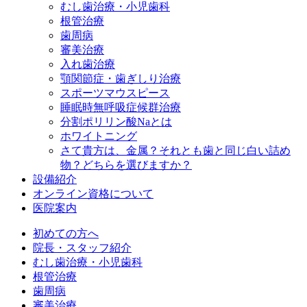
むし歯治療・小児歯科
根管治療
歯周病
審美治療
入れ歯治療
顎関節症・歯ぎしり治療
スポーツマウスピース
睡眠時無呼吸症候群治療
分割ポリリン酸Naとは
ホワイトニング
さて貴方は、金属？それとも歯と同じ白い詰め
物？どちらを選びますか？
設備紹介
オンライン資格について
医院案内
初めての方へ
院長・スタッフ紹介
むし歯治療・小児歯科
根管治療
歯周病
審美治療