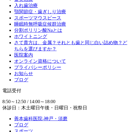
入れ歯治療
顎関節症・歯ぎしり治療
スポーツマウスピース
睡眠時無呼吸症候群治療
分割ポリリン酸Naとは
ホワイトニング
さて貴方は、金属？それとも歯と同じ白い詰め物？ど
ちらを選びますか？
医院案内
オンライン資格について
プライバシーポリシー
お知らせ
ブログ
電話受付
8:50～12:50 / 14:00～18:00
休診日：木土曜日午後・日曜日・祝祭日
善本歯科医院-神戸・須磨
ブログ
スポーツ