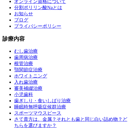
オンライン資格について
分割ポリリン酸Naとは
お知らせ
ブログ
プライバシーポリシー
診療内容
むし歯治療
歯周病治療
根管治療
顎関節症治療
ホワイトニング
入れ歯治療
審美補綴治療
小児歯科
歯ぎしり・食いしばり治療
睡眠時無呼吸症候群治療
スポーツマウスピース
さて貴方は、金属？それとも歯と同じ白い詰め物？ど
ちらを選びますか？